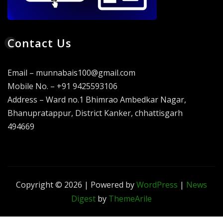
Contact Us
Email – munnabais100@gmail.com
Mobile No. – +91 9425593106
Address – Ward no.1 Bhimrao Ambedkar Nagar,
Bhanupratappur, District Kanker, chhattisgarh
494669
Copyright © 2026 | Powered by
WordPress
|
News
Digest
by
ThemeArile