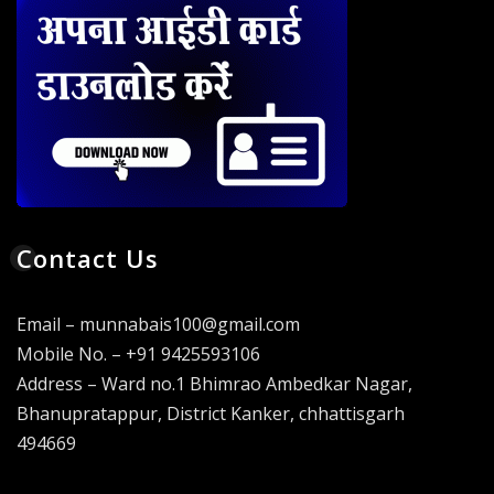
Contact Us
Email – munnabais100@gmail.com
Mobile No. – +91 9425593106
Address – Ward no.1 Bhimrao Ambedkar Nagar,
Bhanupratappur, District Kanker, chhattisgarh
494669