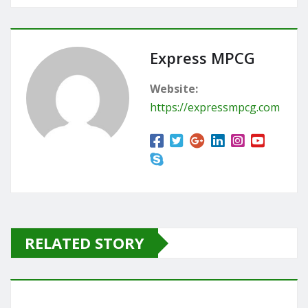
c
st
ai
ar
e
o
l
e
b
d
Express MPCG
o
o
Website:
o
n
https://expressmpcg.com
k
RELATED STORY