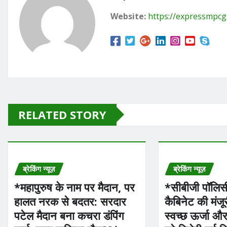
o
o
Website:
https://expressmpc
o
n
k
RELATED STORY
ब्रेकिंग न्यूज़
ब्रेकिंग न्यूज़
*महापुरुष के नाम पर मैदान, पर
*सीबीजी पॉलि
हालत नरक से बदतर: सरदार
कैबिनेट की मंजू
पटेल मैदान बना कचरा डंपिंग
स्वच्छ ऊर्जा और 