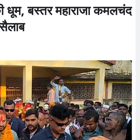
सव की धूम, बस्तर महाराजा कमलचंद
नसैलाब