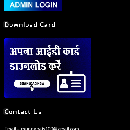
Download Card
Contact Us
Email – munnabais100@gmail.com