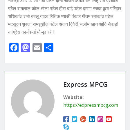
नामदेव अमर प्यासी गया पटेल दानी चौधरी कमलभान सिंह राम प्रकाश
पटेल रामलाल कोल भोला पटेल हीरा बाई पटेल कृष्णा रजक कुश परिहार
शशिकांत शर्मा बबलू यादव रितिक प्यासी पंकज गौतम रमाकांत पटेल
मदसूदन शुक्ला रामशुशील पटेल अजय द्विवेदी सलीम खान आदि सैकड़ो
कांग्रेस कार्यकर्ता मौजूद रहे !!
F
M
E
S
a
a
m
h
c
st
ai
ar
e
o
l
e
b
d
Express MPCG
o
o
Website:
o
n
https://expressmpcg.com
k