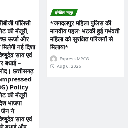
ब्रेकिंग न्यूज़
*सीबीजी पॉलिसी
*​जगदलपुर महिला पुलिस की
ट की मंजूरी,
मानवीय पहल: भटकी हुई गर्भवती
वच्छ ऊर्जा और
महिला को सुरक्षित परिजनों से
को मिलेगी नई दिशा
मिलाया*
विष्णुदेव साय एवं
Express MPCG
ार बधाई –
Aug 6, 2026
लोद। छत्तीसगढ़
 Compressed
G) Policy
ट की मंजूरी
रदेश भाजपा
 जैन ने
विष्णुदेव साय एवं
को बधाई और