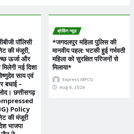
ब्रेकिंग न्यूज़
*सीबीजी पॉलिसी
*​जगदलपुर महिला पुलिस की
ट की मंजूरी,
मानवीय पहल: भटकी हुई गर्भवती
वच्छ ऊर्जा और
महिला को सुरक्षित परिजनों से
को मिलेगी नई दिशा
मिलाया*
विष्णुदेव साय एवं
Express MPCG
ार बधाई –
Aug 6, 2026
लोद। छत्तीसगढ़
 Compressed
G) Policy
ट की मंजूरी
रदेश भाजपा
 जैन ने