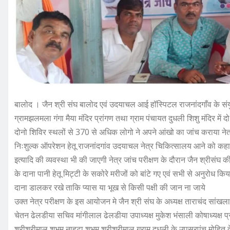
बालोद । जैन श्री संघ बालोद एवं उदयाचल आई हॉस्पिटल राजनांदगाँव के संयुक
ग्रामझलमला गंगा मैया मंदिर प्रांगण तथा ग्राम पंचायत दुधली शिशु मंदिर म
दोनो शिविर स्थलों से 370 से अधिक लोगो ने अपने आंखो का जांच कराया नेत्र ज
निःशुल्क ऑपरेशन हेतू राजनांदगांव उदयाचल नेत्र चिकित्सालय आने को कहा
इत्यादि की व्यवस्था भी की जाएगी नेत्र जांच परीक्षण के दौरान जैन श्रीसंघ की यु
के दाना पानी हेतू मिट्टी के सकोरे मरीजों को बांटे गए एवं सभी से अनुरो
दाना डालकर रखे ताकि प्यास या भूख से किसी पक्षी की जान ना जाये
उक्त नेत्र परीक्षण के इस आयोजन मे जैन श्री संघ के अध्यक्ष ताराचंद सांखल
चेतन ढेलडीया सचिव मांगीलाल ढेलडीया उपाध्यक्ष मुकेश भंसाली कोषाध्यक्ष 
श्रीश्रीमाल शुभम नाहटा शुभम श्रीश्रीमाल ग्राम दुधली के उपसरपंच मोहित द