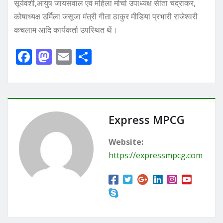
सूर्यवंशी,आयुष जायसवाल एवं महिला मोर्चा उपाध्यक्ष सीता चंद्राकर,
कोषाध्यक्ष उर्मिला जसूजा मंत्री गीता ठाकुर मीडिया प्रभारी राजेश्वरी
कचलाम आदि कार्यकर्ता उपस्थित थें।
F
M
E
S
a
a
m
h
c
st
ai
ar
e
o
l
e
b
d
Express MPCG
o
o
Website:
o
n
https://expressmpcg.com
k