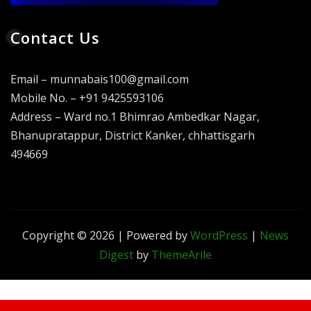
Contact Us
Email – munnabais100@gmail.com
Mobile No. – +91 9425593106
Address – Ward no.1 Bhimrao Ambedkar Nagar,
Bhanupratappur, District Kanker, chhattisgarh
494669
Copyright © 2026 | Powered by
WordPress
|
News
Digest
by
ThemeArile