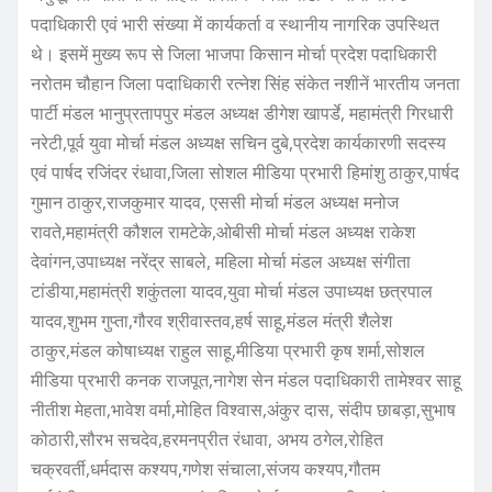
पदाधिकारी एवं भारी संख्या में कार्यकर्ता व स्थानीय नागरिक उपस्थित
थे। इसमें मुख्य रूप से जिला भाजपा किसान मोर्चा प्रदेश पदाधिकारी
नरोतम चौहान जिला पदाधिकारी रत्नेश सिंह संकेत नशीनें भारतीय जनता
पार्टी मंडल भानुप्रतापपुर मंडल अध्यक्ष डीगेश खापर्डे, महामंत्री गिरधारी
नरेटी,पूर्व युवा मोर्चा मंडल अध्यक्ष सचिन दुबे,प्रदेश कार्यकारणी सदस्य
एवं पार्षद रजिंदर रंधावा,जिला सोशल मीडिया प्रभारी हिमांशु ठाकुर,पार्षद
गुमान ठाकुर,राजकुमार यादव, एससी मोर्चा मंडल अध्यक्ष मनोज
रावते,महामंत्री कौशल रामटेके,ओबीसी मोर्चा मंडल अध्यक्ष राकेश
देवांगन,उपाध्यक्ष नरेंद्र साबले, महिला मोर्चा मंडल अध्यक्ष संगीता
टांडीया,महामंत्री शकुंतला यादव,युवा मोर्चा मंडल उपाध्यक्ष छत्रपाल
यादव,शुभम गुप्ता,गौरव श्रीवास्तव,हर्ष साहू,मंडल मंत्री शैलेश
ठाकुर,मंडल कोषाध्यक्ष राहुल साहू,मीडिया प्रभारी कृष शर्मा,सोशल
मीडिया प्रभारी कनक राजपूत,नागेश सेन मंडल पदाधिकारी तामेश्वर साहू
नीतीश मेहता,भावेश वर्मा,मोहित विश्वास,अंकुर दास, संदीप छाबड़ा,सुभाष
कोठारी,सौरभ सचदेव,हरमनप्रीत रंधावा, अभय ठगेल,रोहित
चक्रवर्ती,धर्मदास कश्यप,गणेश संचाला,संजय कश्यप,गौतम