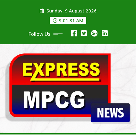
Skip
Sunday, 9 August 2026
to
content
9:01:31 AM
Follow Us