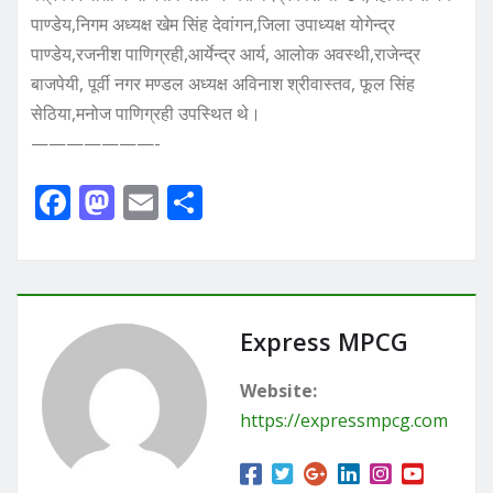
पाण्डेय,निगम अध्यक्ष खेम सिंह देवांगन,जिला उपाध्यक्ष योगेन्द्र
पाण्डेय,रजनीश पाणिग्रही,आर्येन्द्र आर्य, आलोक अवस्थी,राजेन्द्र
बाजपेयी, पूर्वी नगर मण्डल अध्यक्ष अविनाश श्रीवास्तव, फूल सिंह
सेठिया,मनोज पाणिग्रही उपस्थित थे।
———————-
F
M
E
S
a
a
m
h
c
st
ai
ar
e
o
l
e
b
d
Express MPCG
o
o
Website:
o
n
https://expressmpcg.com
k