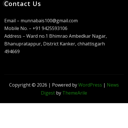
Contact Us
Email – munnabais100@gmail.com
Mobile No. – +91 9425593106
Address – Ward no.1 Bhimrao Ambedkar Nagar,
Bhanupratappur, District Kanker, chhattisgarh
494669
Copyright © 2026 | Powered by
WordPress
|
News
Digest
by
ThemeArile