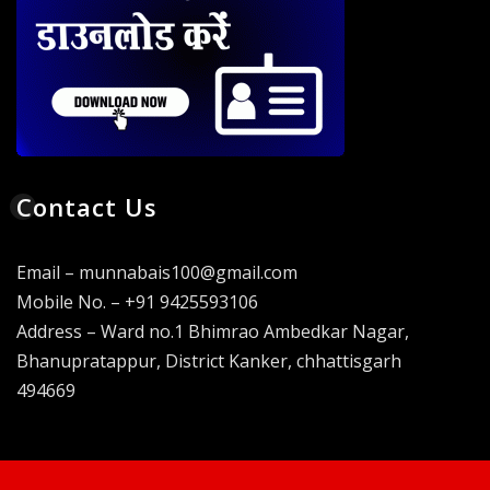
Contact Us
Email – munnabais100@gmail.com
Mobile No. – +91 9425593106
Address – Ward no.1 Bhimrao Ambedkar Nagar,
Bhanupratappur, District Kanker, chhattisgarh
494669