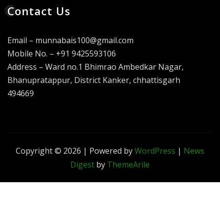
Contact Us
Email – munnabais100@gmail.com
Mobile No. – +91 9425593106
Address – Ward no.1 Bhimrao Ambedkar Nagar,
Bhanupratappur, District Kanker, chhattisgarh
494669
Copyright © 2026 | Powered by
WordPress
|
News
Digest
by
ThemeArile