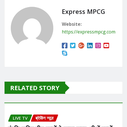
e
o
l
e
b
d
Express MPCG
o
o
Website:
o
n
https://expressmpcg.com
k
RELATED STORY
LIVE TV
ब्रेकिंग न्यूज़