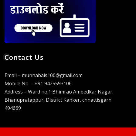
Contact Us
Email – munnabais100@gmail.com
Mobile No. – +91 9425593106
Address – Ward no.1 Bhimrao Ambedkar Nagar,
Bhanupratappur, District Kanker, chhattisgarh
494669