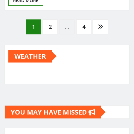
READ MORE
Posts
1
2
…
4
pagination
WEATHER
YOU MAY HAVE MISSED