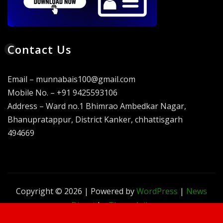
Contact Us
Email – munnabais100@gmail.com
Mobile No. – +91 9425593106
Address – Ward no.1 Bhimrao Ambedkar Nagar,
Bhanupratappur, District Kanker, chhattisgarh
494669
Copyright © 2026 | Powered by
WordPress
|
News
Digest
by
ThemeArile