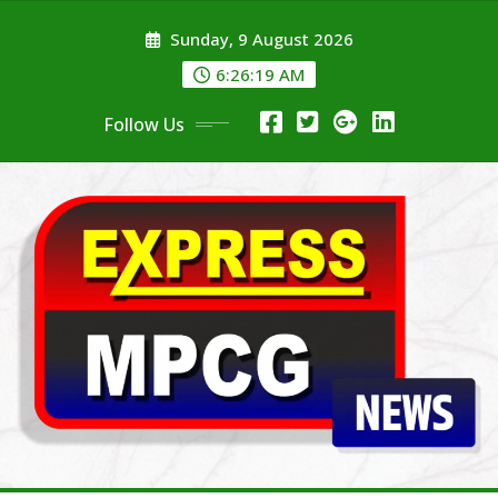
Skip
Sunday, 9 August 2026
to
content
6:26:20 AM
Follow Us