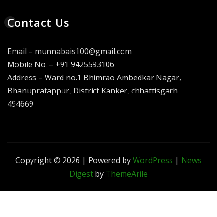
Contact Us
Email – munnabais100@gmail.com
Mobile No. – +91 9425593106
Address – Ward no.1 Bhimrao Ambedkar Nagar,
Bhanupratappur, District Kanker, chhattisgarh
494669
Copyright © 2026 | Powered by
WordPress
|
News
Digest
by
ThemeArile