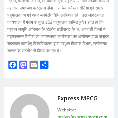
दिवान, पीलाराम दीवान, मॉ शीतला दुग्द्य सहकारी समिति अध्यक्ष बलराम
महावीर, उपाध्यक्ष फरसूराम दीवान, सचिव रामेश्वर सेठिया एवं समस्त
पशुपालकगण एवं अन्य जनप्रतिनिधि उपस्थित रहे। इस जागरूकता
कार्यशाला में ग्राम के कुल 252 पशुपालक शामिल हुये। ज्ञात हो कि
पशुधन जागृति अभियान के अंतर्गत छत्तीसगढ के 10 आकांक्षी जिलों में
पशुप्रजनन शिविरों एवं जागरूकता कार्यशाला का आयोजन दाऊ वासुदेव
चंद्राकर कामधेनु विश्वविद्यालय द्वारा पशुधन विकास विभाग, छत्तीसगढ़
शासन के सहयोग से किया जा रहा है।
F
M
E
S
a
a
m
h
c
st
ai
ar
e
o
l
e
b
d
Express MPCG
o
o
Website:
o
n
https://expressmpcg.com