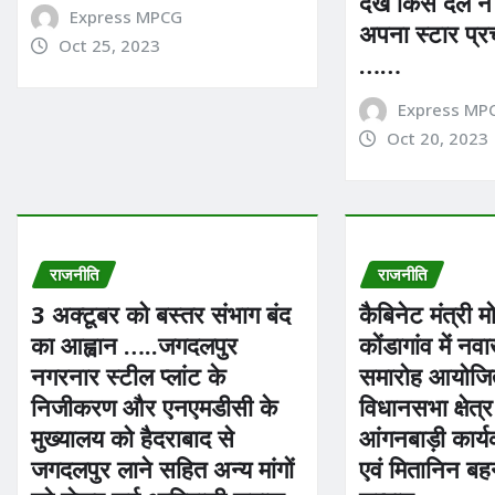
देखें किस दल ने
Express MPCG
अपना स्टार प्र
Oct 25, 2023
……
Express MP
Oct 20, 2023
राजनीति
राजनीति
3 अक्टूबर को बस्तर संभाग बंद
कैबिनेट मंत्री 
का आह्वान …..जगदलपुर
कोंडागांव में न
नगरनार स्टील प्लांट के
समारोह आयोजि
निजीकरण और एनएमडीसी के
विधानसभा क्षेत्
मुख्यालय को हैदराबाद से
आंगनबाड़ी कार्य
जगदलपुर लाने सहित अन्य मांगों
एवं मितानिन बह