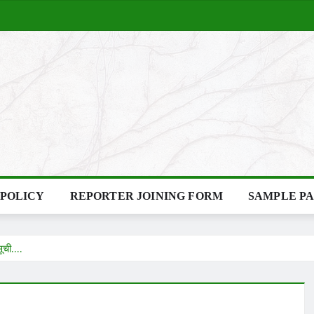
 POLICY
REPORTER JOINING FORM
SAMPLE P
सूची….