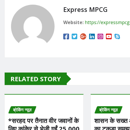
e
o
l
e
b
d
Express MPCG
o
o
Website:
https://expressmpc
o
n
k
RELATED STORY
ब्रेकिंग न्यूज़
ब्रेकिंग न्यूज़
*सरहद पर तैनात वीर जवानों के
शासन के सख्त आद
लिए कांकेर से भेजी गईं 25,000
का टुकड़ा समझ