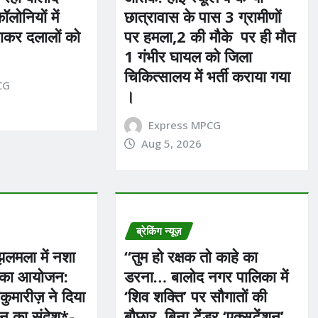
लोनियों में
छात्रावास के पास 3 ग्रामीणों
ाकर दलालों को
पर हमला,2 की मौके पर ही मौत
1 गंभीर घायल को जिला
चिकित्सालय में भर्ती कराया गया
CG
।
Express MPCG
Aug 5, 2026
ब्रेकिंग न्यूज़
झलमला में नशा
“तुम हो रक्षक तो काहे का
रम का आयोजन:
डरना… बालोद नगर पालिका में
ाकुमारीज़ ने दिया
‘शिव शक्ति’ पर सौगातों की
न का संदेश*-
बौछार, बिना टेंडर ‘एक्सटेंशन’