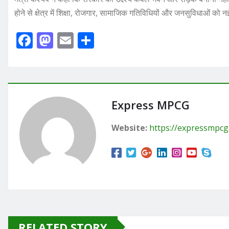
होने से क्षेत्र में शिक्षा, रोजगार, सामाजिक गतिविधियों और जनसुविधाओं को 
F
M
E
S
a
a
m
h
c
st
ai
ar
e
o
l
e
b
d
Express MPCG
o
o
Website:
https://expressmpc
o
n
k
RELATED STORY