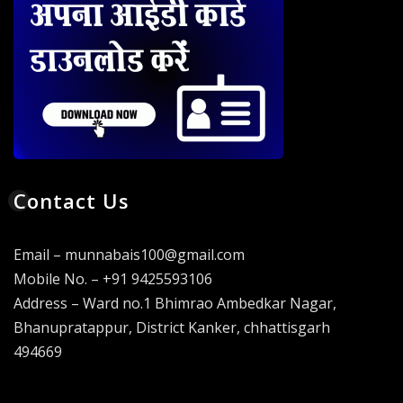
Contact Us
Email – munnabais100@gmail.com
Mobile No. – +91 9425593106
Address – Ward no.1 Bhimrao Ambedkar Nagar,
Bhanupratappur, District Kanker, chhattisgarh
494669