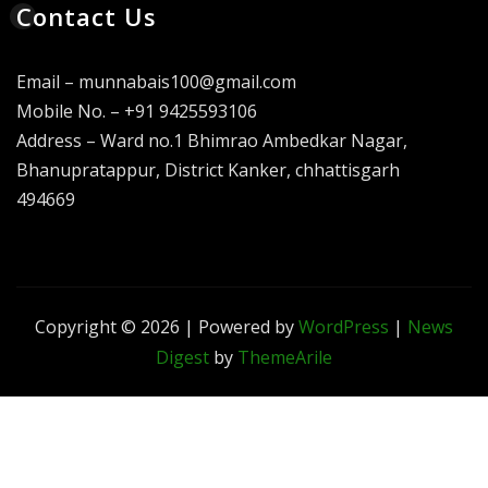
Contact Us
Email – munnabais100@gmail.com
Mobile No. – +91 9425593106
Address – Ward no.1 Bhimrao Ambedkar Nagar,
Bhanupratappur, District Kanker, chhattisgarh
494669
Copyright © 2026 | Powered by
WordPress
|
News
Digest
by
ThemeArile