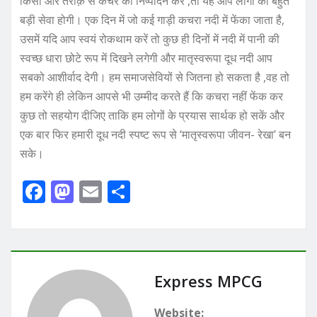
किसी और तरीक़े से कचरे का निष्पादन करें ,तो यह आप लोगों की बहुत
बड़ी सेवा होगी। एक दिन में जो कई गाड़ी कचरा नदी में फेंका जाता है,
उसमें यदि आप स्वयं रोकथाम करें तो कुछ ही दिनों में नदी में पानी की
स्वच्छ धारा छोटे रूप में दिखने लगेगी और मातृस्वरूपा दूध नदी आप
सबको आशीर्वाद देगी। हम समाजसेवियों से जितना हो सकता है ,वह तो
हम करेंगे ही लेकिन आपसे भी उम्मीद करते हैं कि कचरा नहीं फेंक कर
कुछ तो सहयोग दीजिए ताकि हम लोगों के प्रयास सार्थक हो सकें और
एक बार फिर हमारी दूध नदी स्पष्ट रूप से ‘मातृस्वरूपा जीवन- रेखा’ बन
सके।
F
M
E
S
a
a
m
h
c
st
ai
ar
e
o
l
e
b
d
Express MPCG
o
o
Website: